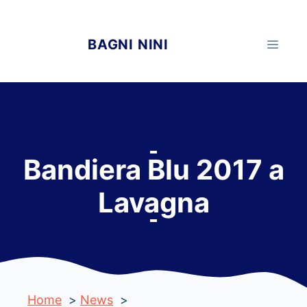
Vai
al
BAGNI NINI
MEN
contenuto
Bandiera Blu 2017 a
Lavagna
Home
News