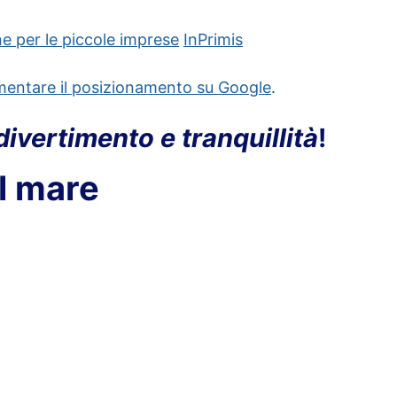
ine per le piccole imprese
InPrimis
entare il posizionamento su Google
.
divertimento e tranquillità
!
al mare