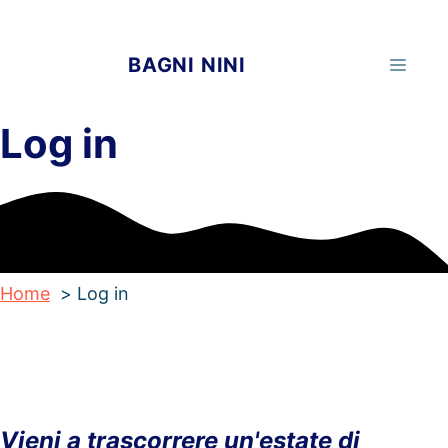
Vai
al
BAGNI NINI
MEN
contenuto
Log in
Home
Log in
Vieni a trascorrere un'estate di