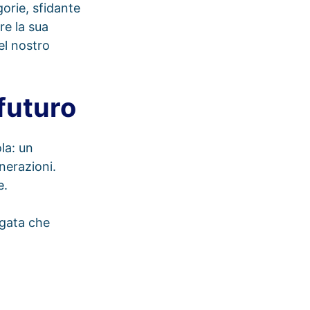
orie, sfidante
re la sua
el nostro
 futuro
la: un
nerazioni.
e.
rgata che