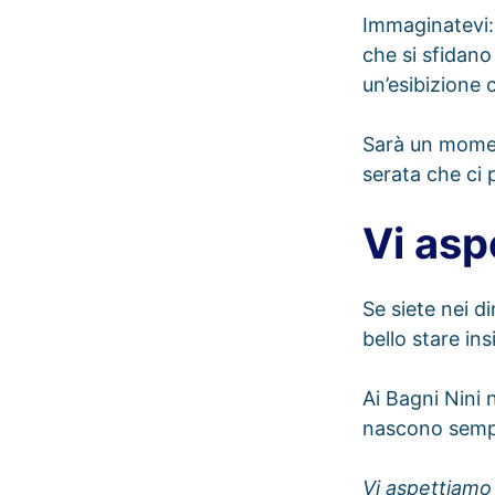
Immaginatevi: i
che si sfidano
un’esibizione
Sarà un moment
serata che ci 
Vi asp
Se siete nei d
bello stare ins
Ai Bagni Nini 
nascono sempr
Vi aspettiamo