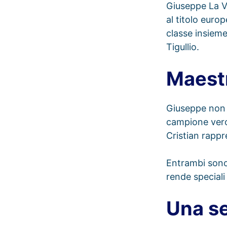
Giuseppe La Vi
al titolo euro
classe insieme
Tigullio.
Maestr
Giuseppe non h
campione vero
Cristian rappr
Entrambi sono 
rende speciali 
Una se