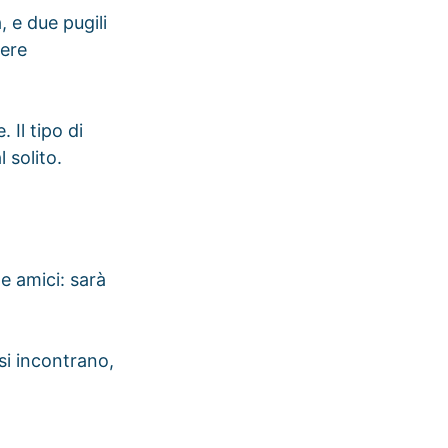
, e due pugili
dere
 Il tipo di
 solito.
 e amici: sarà
si incontrano,